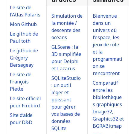
Le site de
l’Atlas Polaris
Simulation de
Bienvenue
la montée /
dans un
Mon Github
descente des
univers où
Le github de
océans
l’espace, les
Paul toth
jeux de rôle
GLScene : la
Le github de
et la
3D simplifiée
Grégory
programmati
pour Delphi
Bersegeay
on se
et Lazarus
rencontrent
Le site de
SQLiteStudio
François
Comparatif
: un outil
Piette
entre les
léger et
bibliothèque
Le site officiel
puissant
s graphiques
pour Firebird
pour gérer
Image32,
vos bases de
Site d’aide
Graphics32 et
données
pour D&D
BGRABitmap
SQLite