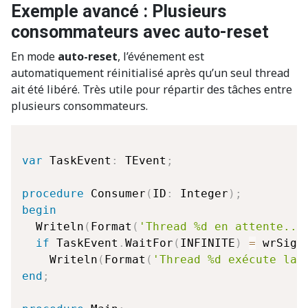
Exemple avancé : Plusieurs
consommateurs avec auto-reset
En mode
auto-reset
, l’événement est
automatiquement réinitialisé après qu’un seul thread
ait été libéré. Très utile pour répartir des tâches entre
plusieurs consommateurs.
var
 TaskEvent
:
 TEvent
;
procedure
 Consumer
(
ID
:
 Integer
)
;
begin
  Writeln
(
Format
(
'Thread %d en attente...
if
 TaskEvent
.
WaitFor
(
INFINITE
)
=
 wrSign
    Writeln
(
Format
(
'Thread %d exécute la 
end
;