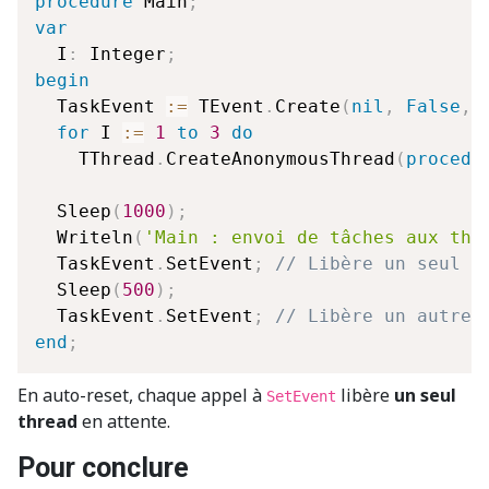
procedure
 Main
;
var
  I
:
 Integer
;
begin
  TaskEvent 
:=
 TEvent
.
Create
(
nil
,
False
,
for
 I 
:=
1
to
3
do
    TThread
.
CreateAnonymousThread
(
procedu
  Sleep
(
1000
)
;
  Writeln
(
'Main : envoi de tâches aux thr
  TaskEvent
.
SetEvent
;
// Libère un seul t
  Sleep
(
500
)
;
  TaskEvent
.
SetEvent
;
// Libère un autre 
end
;
En auto-reset, chaque appel à
libère
un seul
SetEvent
thread
en attente.
Pour conclure