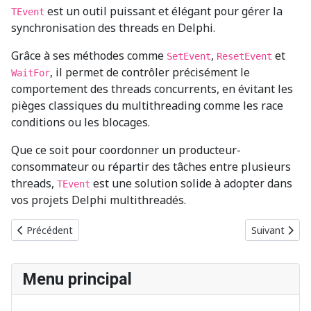
est un outil puissant et élégant pour gérer la
TEvent
synchronisation des threads en Delphi.
Grâce à ses méthodes comme
,
et
SetEvent
ResetEvent
, il permet de contrôler précisément le
WaitFor
comportement des threads concurrents, en évitant les
pièges classiques du multithreading comme les race
conditions ou les blocages.
Que ce soit pour coordonner un producteur-
consommateur ou répartir des tâches entre plusieurs
threads,
est une solution solide à adopter dans
TEvent
vos projets Delphi multithreadés.
Article précédent : Python : la simplicité au service de la puissanc
Article suiv
Précédent
Suivant
Menu principal