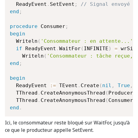
  ReadyEvent
.
SetEvent
;
// Signal envoyé 
end
;
procedure
 Consumer
;
begin
  Writeln
(
'Consommateur : en attente...'
)
if
 ReadyEvent
.
WaitFor
(
INFINITE
)
=
 wrSig
    Writeln
(
'Consommateur : tâche reçue, 
end
;
begin
  ReadyEvent 
:=
 TEvent
.
Create
(
nil
,
True
,
  TThread
.
CreateAnonymousThread
(
Producer
)
  TThread
.
CreateAnonymousThread
(
Consumer
)
end
.
Ici, le consommateur reste bloqué sur WaitFor, jusqu’à
ce que le producteur appelle SetEvent.