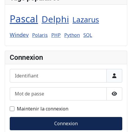
Pascal
Delphi
Lazarus
Windev
Polaris
PHP
Python
SQL
Connexion
Identifiant
Mot de passe
Afficher
Maintenir la connexion
Connexion