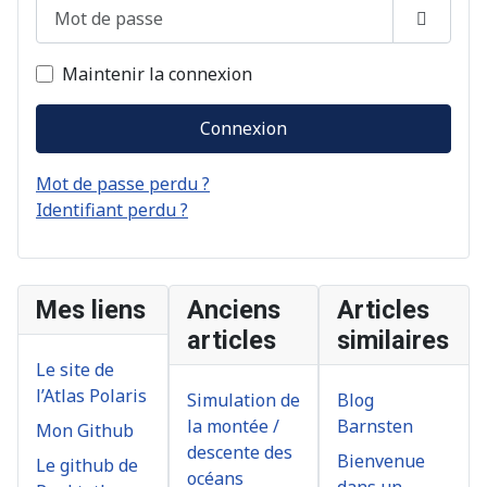
Mot de passe
Afficher
Maintenir la connexion
Connexion
Mot de passe perdu ?
Identifiant perdu ?
Mes liens
Anciens
Articles
articles
similaires
Le site de
l’Atlas Polaris
Simulation de
Blog
la montée /
Barnsten
Mon Github
descente des
Bienvenue
Le github de
océans
dans un