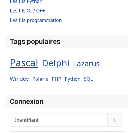
Les fils Python
Les fils Qt / C++
Les fils programmation
Tags populaires
Pascal
Delphi
Lazarus
Windev
Polaris
PHP
Python
SQL
Connexion
Identifiant