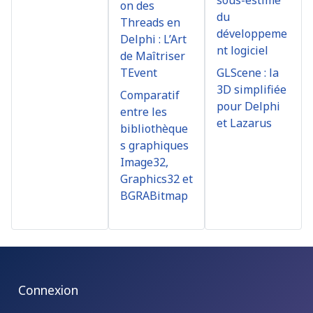
on des
du
Threads en
développeme
Delphi : L’Art
nt logiciel
de Maîtriser
TEvent
GLScene : la
3D simplifiée
Comparatif
pour Delphi
entre les
et Lazarus
bibliothèque
s graphiques
Image32,
Graphics32 et
BGRABitmap
Connexion