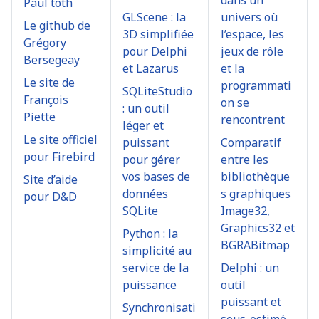
Paul toth
GLScene : la
univers où
Le github de
3D simplifiée
l’espace, les
Grégory
pour Delphi
jeux de rôle
Bersegeay
et Lazarus
et la
Le site de
programmati
SQLiteStudio
François
on se
: un outil
Piette
rencontrent
léger et
Le site officiel
puissant
Comparatif
pour Firebird
pour gérer
entre les
vos bases de
bibliothèque
Site d’aide
données
s graphiques
pour D&D
SQLite
Image32,
Graphics32 et
Python : la
BGRABitmap
simplicité au
service de la
Delphi : un
puissance
outil
puissant et
Synchronisati
sous-estimé